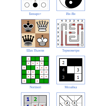
Бинаро+
Ин-Ян
Шах Пъзели
Термометри
Norinori
Мозайка