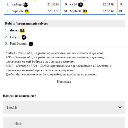
9.
garbage
21:58.92
9.
vx14
22:54.66
9.
Sl
245
184
10.
SophieK
22:21.55
10.
SophieK
22:58.68
10.
Ve
60
60
Robots / programmatic solvers
1.
tlstyer
151
2.
GaryLu
68
3.
Paul Bismuth
1
* MO3 - (Mean of 3) - Средно аритметично от последните 3 времена.
AO5 - (Average of 5) - Средно аритметично от последните 5 времена, с
изключение на най-добрия и най-лошия резултат.
AO12 - (Average of 12) - Средно аритметично от последните 12 времена, с
изключение на най-добрия и най-лошия резултат.
Трябва да сте логнати за да проследявате средните си времена.
Нов пъзел
Намери позицията си в
Име