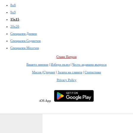
8x8
9x9
15x15
20x20
Специален Дневен
Специален Седмичен
Специален Месечен
Стани Патрон
Вашето мнение
|
Избери пъзел
|
Често задавани въпроси
Масов (С)принт
|
Залата на славата
|
Статистики
Privacy Policy
iOS App