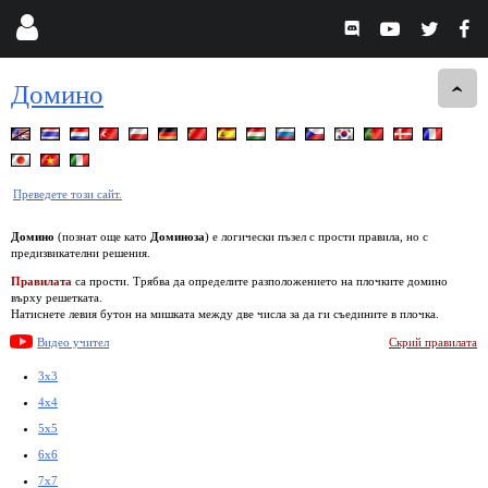
Домино
Преведете този сайт.
Домино
(познат още като
Доминоза
) е логически пъзел с прости правила, но с
предизвикателни решения.
Правилата
са прости. Трябва да определите разположението на плочките домино
върху решетката.
Натиснете левия бутон на мишката между две числа за да ги съедините в плочка.
Видео учител
Скрий правилата
3x3
4x4
5x5
6x6
7x7