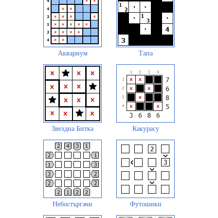
Аквариум
Тапа
Звездна Битка
Какурасу
Небостъргачи
Футошики