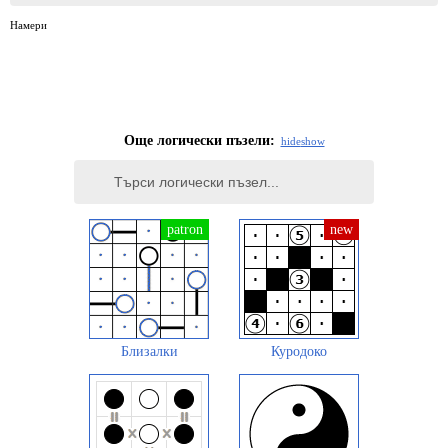
Намери
Още логически пъзели:
hide
show
Близалки
Куродоко