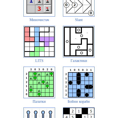
Миночистач
Slant
LITS
Галактики
Палатки
Бойни кораби