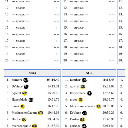
11.
--- празно ---
--:--
11.
--- празно ---
--:--
11.
--
12.
--- празно ---
--:--
12.
--- празно ---
--:--
12.
--
13.
--- празно ---
--:--
13.
--- празно ---
--:--
13.
--
14.
--- празно ---
--:--
14.
--- празно ---
--:--
14.
--
15.
--- празно ---
--:--
15.
--- празно ---
--:--
15.
--
16.
--- празно ---
--:--
16.
--- празно ---
--:--
16.
--
17.
--- празно ---
--:--
17.
--- празно ---
--:--
17.
--
18.
--- празно ---
--:--
18.
--- празно ---
--:--
18.
--
19.
--- празно ---
--:--
19.
--- празно ---
--:--
19.
--
20.
--- празно ---
--:--
20.
--- празно ---
--:--
20.
--
MO3
AO5
1.
numbrr
09:10.49
1.
numbrr
10:12.43
1.
n
322
322
2.
DrVince
14:19.31
2.
qqwref
15:21.06
2.
q
71
266
3.
qqwref
15:20.19
3.
Hzpenblade
17:53.69
3.
H
266
135
4.
Hzpenblade
15:51.76
4.
moos
18:33.77
4.
D
135
34
5.
moos
16:17.76
5.
MushroomsCavern
20:56.00
5.
g
34
118
6.
MushroomsCavern
19:44.06
6.
DrVince
20:59.23
6.
v
118
71
7.
Dorice
19:54.37
7.
Dorice
21:48.99
7.
C
271
271
8.
oversizedpixie
21:37.32
8.
garbage
22:14.54
8.
Fa
135
245