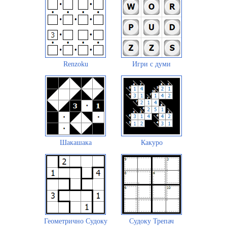
Renzoku
Игри с думи
Шакашака
Какуро
Геометрично Судоку
Судоку Трепач