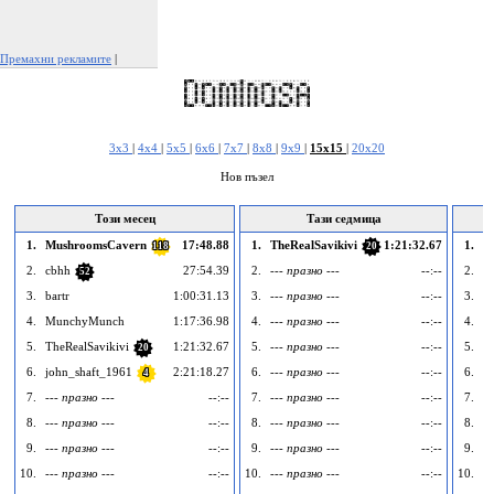
Премахни рекламите
|
Докладвай тази реклама
3x3
|
4x4
|
5x5
|
6x6
|
7x7
|
8x8
|
9x9
|
15x15
|
20x20
Нов пъзел
Този месец
Тази седмица
1.
MushroomsCavern
17:48.88
1.
TheRealSavikivi
1:21:32.67
1.
T
118
20
2.
cbhh
27:54.39
2.
--- празно ---
--:--
2.
--
52
3.
bartr
1:00:31.13
3.
--- празно ---
--:--
3.
--
4.
MunchyMunch
1:17:36.98
4.
--- празно ---
--:--
4.
--
5.
TheRealSavikivi
1:21:32.67
5.
--- празно ---
--:--
5.
--
20
6.
john_shaft_1961
2:21:18.27
6.
--- празно ---
--:--
6.
--
4
7.
--- празно ---
--:--
7.
--- празно ---
--:--
7.
--
8.
--- празно ---
--:--
8.
--- празно ---
--:--
8.
--
9.
--- празно ---
--:--
9.
--- празно ---
--:--
9.
--
10.
--- празно ---
--:--
10.
--- празно ---
--:--
10.
--