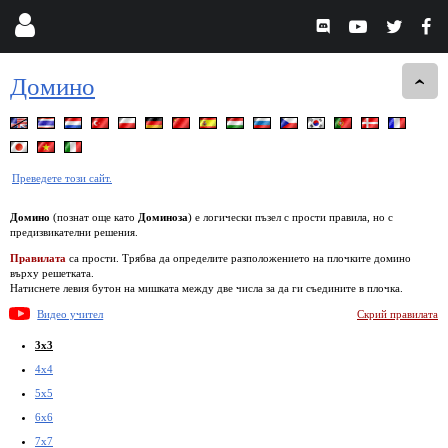
Домино
Преведете този сайт.
Домино
(познат още като
Доминоза
) е логически пъзел с прости правила, но с
предизвикателни решения.
Правилата
са прости. Трябва да определите разположението на плочките домино
върху решетката.
Натиснете левия бутон на мишката между две числа за да ги съедините в плочка.
Видео учител
Скрий правилата
3x3
4x4
5x5
6x6
7x7