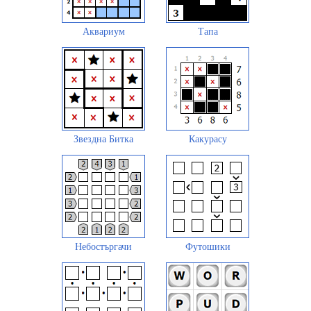
Аквариум
Тапа
Звездна Битка
Какурасу
Небостъргачи
Футошики