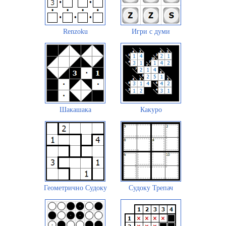
Renzoku
Игри с думи
Шакашака
Какуро
Геометрично Судоку
Судоку Трепач