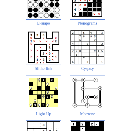
Бинаро
Nonograms
Slitherlink
Судоку
Light Up
Мостове