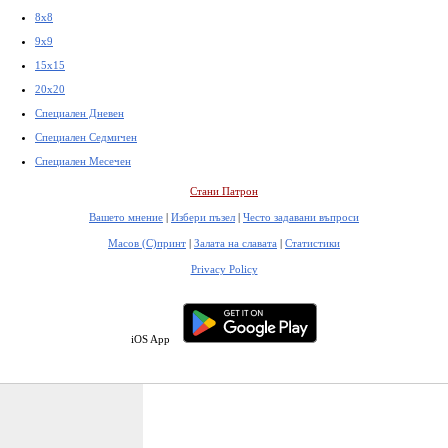
8x8
9x9
15x15
20x20
Специален Дневен
Специален Седмичен
Специален Месечен
Стани Патрон
Вашето мнение
|
Избери пъзел
|
Често задавани въпроси
Масов (С)принт
|
Залата на славата
|
Статистики
Privacy Policy
iOS App