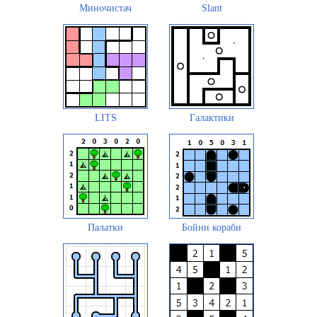
Миночистач
Slant
LITS
Галактики
Палатки
Бойни кораби