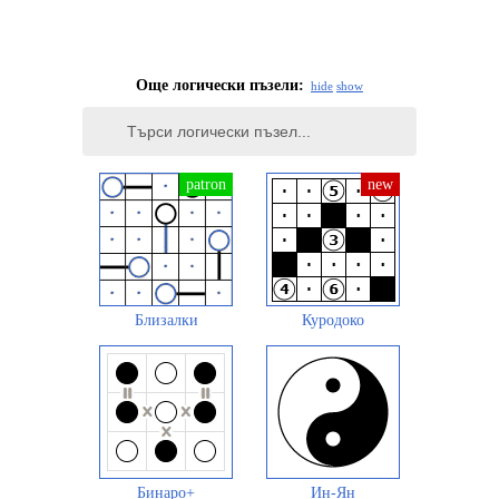
Още логически пъзели:
hide
show
Близалки
Куродоко
Бинаро+
Ин-Ян