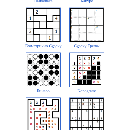
Шакашака
Какуро
Геометрично Судоку
Судоку Трепач
Бинаро
Nonograms