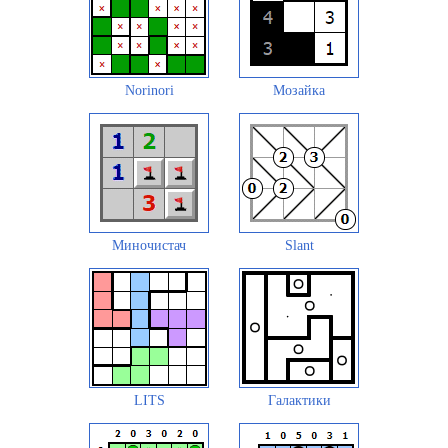
Norinori
Мозайка
Миночистач
Slant
LITS
Галактики