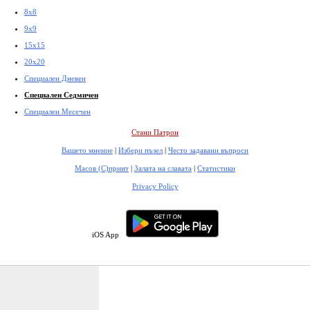
8x8
9x9
15x15
20x20
Специален Дневен
Специален Седмичен
Специален Месечен
Стани Патрон
Вашето мнение
|
Избери пъзел
|
Често задавани въпроси
Масов (С)принт
|
Залата на славата
|
Статистики
Privacy Policy
iOS App