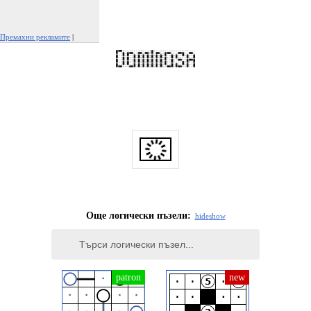
Премахни рекламите
|
Докладвай тази реклама
Още логически пъзели:
hide
show