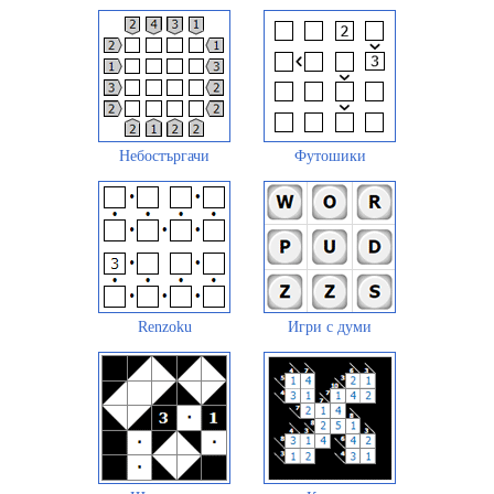
Небостъргачи
Футошики
Renzoku
Игри с думи