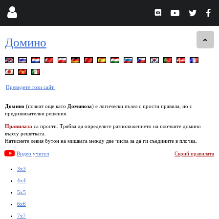
Домино
Преведете този сайт.
Домино
(познат още като
Доминоза
) е логически пъзел с прости правила, но с
предизвикателни решения.
Правилата
са прости. Трябва да определите разположението на плочките домино
върху решетката.
Натиснете левия бутон на мишката между две числа за да ги съедините в плочка.
Видео учител
Скрий правилата
3x3
4x4
5x5
6x6
7x7