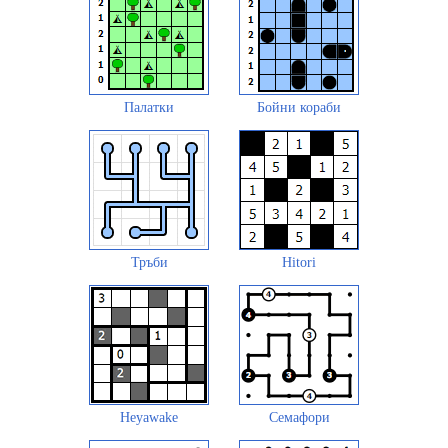
Палатки
Бойни кораби
Тръби
Hitori
Heyawake
Семафори