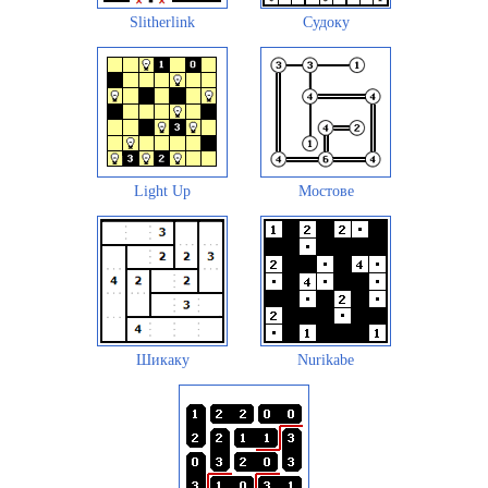
Slitherlink
Судоку
Light Up
Мостове
Шикаку
Nurikabe